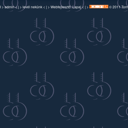
I >
admin
< | >
levél nekünk
< | > Webfejlesztő:
Lapaj
< | >
© 2011 Torn-