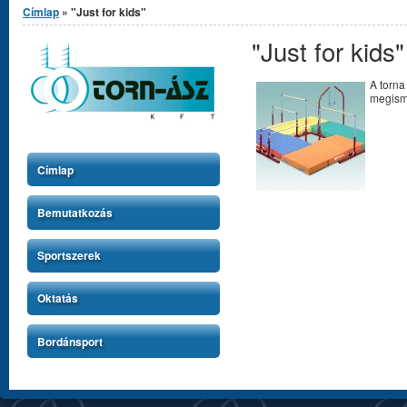
Címlap
» "Just for kids"
"Just for kids"
A torn
megisme
Címlap
Bemutatkozás
Sportszerek
Oktatás
Bordánsport