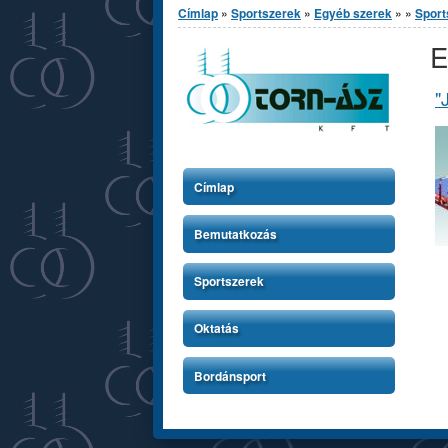
Címlap
»
Sportszerek
»
Egyéb szerek
»
»
Sport
E
"
Címlap
Bemutatkozás
Sportszerek
Oktatás
Bordánsport