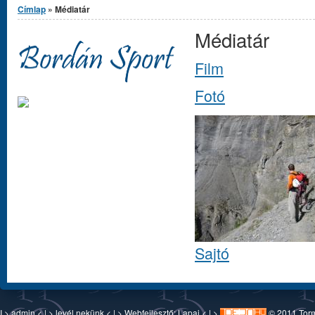
Címlap
» Médiatár
Médiatár
Film
Fotó
Sajtó
I >
admin
< | >
levél nekünk
< | > Webfejlesztő:
Lapaj
< | >
© 2011 Torn-