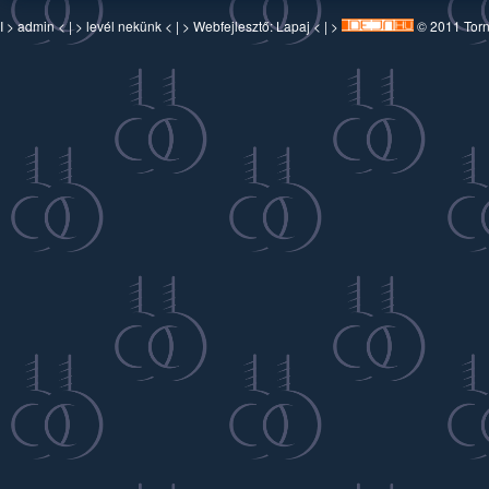
I >
admin
< | >
levél nekünk
< | > Webfejlesztő:
Lapaj
< | >
© 2011 Torn-