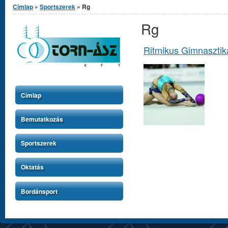
Címlap
»
Sportszerek
» Rg
Rg
Ritmikus Gimnasztik
Címlap
Bemutatkozás
Sportszerek
Oktatás
Bordánsport