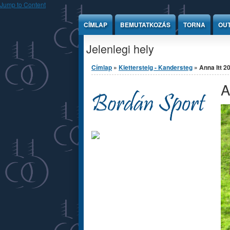
Jump to Content
CÍMLAP
BEMUTATKOZÁS
TORNA
OU
Jelenlegi hely
Címlap
»
Klettersteig - Kandersteg
» Anna Itt 2
A