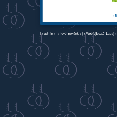
« B
I >
admin
< | >
levél nekünk
< | > Webfejlesztő:
Lapaj
<