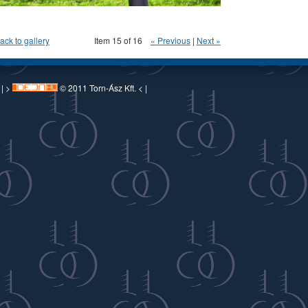
ack to gallery
Item 15 of 16
« Previous
|
Next »
 | >
© 2011 Torn-Ász Kft. < |