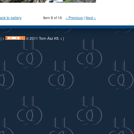
ack to gallery
Item 8 of 16
« Previous
|
Next »
 | >
© 2011 Torn-Ász Kft. < |