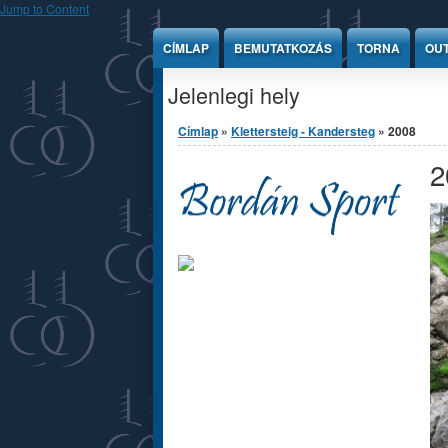
Jump to Content
CÍMLAP
BEMUTATKOZÁS
TORNA
OU
Jelenlegi hely
Címlap
»
Klettersteig - Kandersteg
» 2008
2