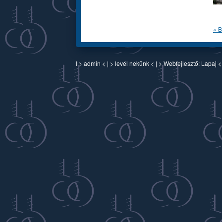
« B
I >
admin
< | >
levél nekünk
< | > Webfejlesztő:
Lapaj
<